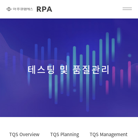
테스팅 및 품질관리
TQS Overview
TQS Planning
TQS Management